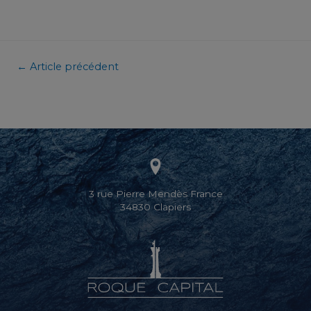
Navigation
←
Article précédent
de
l’article
3 rue Pierre Mendès France
34830 Clapiers